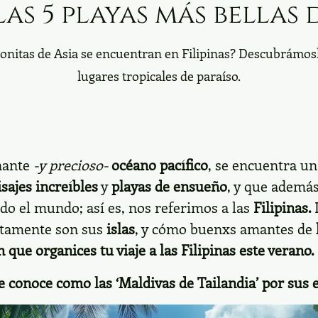
las 5 playas más bellas d
bonitas de Asia se encuentran en Filipinas? Descubrámos
lugares tropicales de paraíso.
nante
-y precioso-
océano pacífico
, se encuentra u
isajes increíbles
y
playas de ensueño
, y que además
odo el mundo; así es, nos referimos a las
Filipinas.
ustamente son sus
islas
, y cómo buenxs amantes de
 que organices tu viaje a las Filipinas este verano.
se conoce como las ‘Maldivas de Tailandia’ por sus 