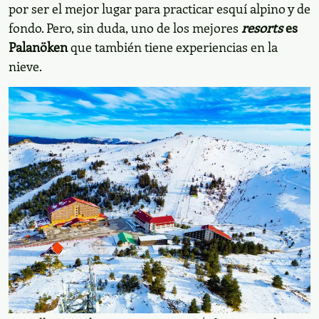
Estos destinos son perfectos para unas vacaciones
navideñas en la playa
Hoteles de lujo
Otra de las mejores maneras de descubrir Turquía en
invierno es a través de su calidez hospitalaria. Este
destino tiene alojamientos de lujo donde querrás
hospedarte y disfrutar de sus instalaciones. En la
r
encontrarás hospedajes que
egión de Uludag, Bursa
cuentan con
,
,
teleféricos
motos de nieve
escuelas de
, restaurantes y mucho más. También está
esquí