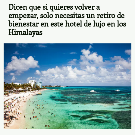
Hay un hotel boutique en los Alpes
Suizos que bien podría haber sido el set
Dice
de Succession
solo 
este
Contacto