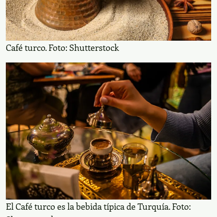
Café Turco
Aunque en Turquía las bajas temperaturas no son tan
drásticas, beber algo caliente siempre es reconfortante,
especialmente un
. En cualquier restaurante
café turco
y cafetería podrás disfrutar de esta bebida típica. Se
prepara con
, debe ser muy
café arábigo molido
concentrado y servido en pequeñas tazas pero sin
azúcar. En algunos lugares la gente se reúne para jugar
, que es el
.
backgammon
juego de mesa nacional