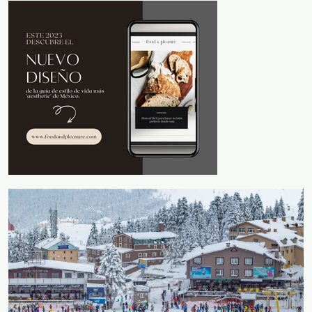
Durante la temporada decembrina, Estambul –la
capital de Turquía– se convierte en el sitio más
visitado de esté país. Ahí también se colocan
pistas de
y uno de los lugares más populares para disfrutar
esquí
de esta atracción es la
. Hay un
estación de Uludag
total de 20 pistas que reciben a principiantes y
expertos, además también hay
,
trineos
bicicletas de
y
.
nieve
tablas de
snowboarding