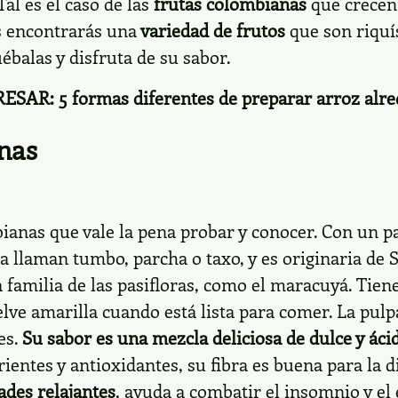
Tal es el caso de las
frutas colombianas
que crecen 
s encontrarás una
variedad de frutos
que son riqu
ébalas y disfruta de su sabor.
RESAR:
5 formas diferentes de preparar arroz al
anas
bianas que vale la pena probar y conocer. Con un p
a llaman tumbo, parcha o taxo, y es originaria de 
la familia de las pasifloras, como el maracuyá. Tie
uelve amarilla cuando está lista para comer. La pulp
es.
Su sabor es una mezcla deliciosa de dulce y áci
rientes y antioxidantes, su fibra es buena para la d
ades relajantes
, ayuda a combatir el insomnio y el