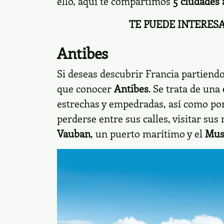
ello, aquí te compartimos
5 ciudades 
TE PUEDE INTERES
Antibes
Si deseas descubrir Francia partiend
que conocer
Antibes
. Se trata de una
estrechas y empedradas, así como po
perderse entre sus calles, visitar su
Vauban
, un puerto marítimo y el
Mus