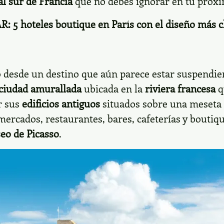
al sur de Francia
que no debes ignorar en tu próxi
AR:
5 hoteles boutique en París con el diseño más c
o desde un destino que aún parece estar suspendie
ciudad amurallada
ubicada en la
riviera francesa
q
r sus
edificios antiguos
situados sobre una meseta s
s mercados, restaurantes, bares, cafeterías y bout
eo de Picasso
.